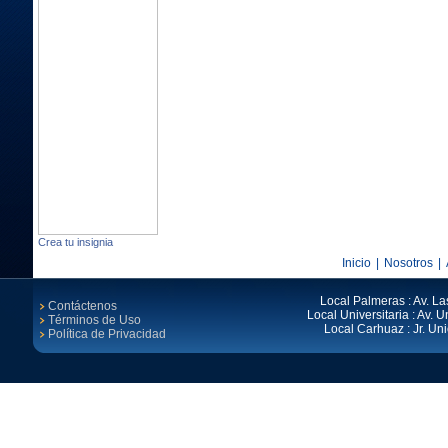
Crea tu insignia
Inicio
|
Nosotros
|
Local Palmeras : Av. La
Contáctenos
Local Universitaria : Av. Un
Términos de Uso
Local Carhuaz : Jr. Un
Política de Privacidad